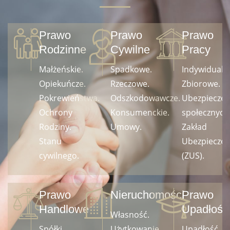
Prawo
Prawo
Prawo
Rodzinne
Cywilne
Pracy
Małżeńskie.
Spadkowe.
Indywidualn
Opiekuńcze.
Rzeczowe.
Zbiorowe.
Pokrewieństwa.
Odszkodowawcze.
Ubezpiecze
Ochrony
Konsumenckie.
społecznych
Rodziny.
Umowy.
Zakład
Stanu
Ubezpiecze
cywilnego.
(ZUS).
Prawo
Nieruchomości
Prawo
Handlowe
Upadłośc
Własność.
Spółki
Użytkowanie.
Upadłość