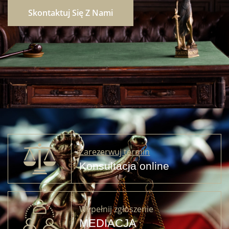
Skontaktuj Się Z Nami
Zarezerwuj termin
Konsultacja online
Wypełnij zgłoszenie
MEDIACJA