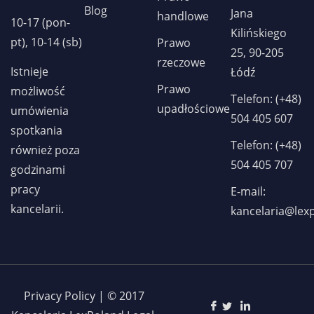
Blog
Jana
handlowe
10-17 (pon-
Kilińskiego
pt), 10-14 (sb)
Prawo
25, 90-205
rzeczowe
Istnieje
Łódź
Prawo
możliwość
Telefon: (+48)
upadłościowe
umówienia
504 405 607
spotkania
Telefon: (+48)
również poza
504 405 707
godzinami
pracy
E-mail:
kancelarii.
kancelaria@lex
Privacy Policy | © 2017