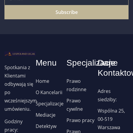
Subscribe
Menu
Specjalizacje
Dane
Spotkania z
Kontakto
Klientami
Home
Prawo
odbywają się
rodzinne
Adres
po
O Kancelarii
siedziby:
wcześniejszym
Prawo
Specjalizacje
umówieniu.
cywilne
Wspólna 25,
Mediacje
00-519
Prawo pracy
Godziny
Detektyw
Warszawa
pracy:
Prawo