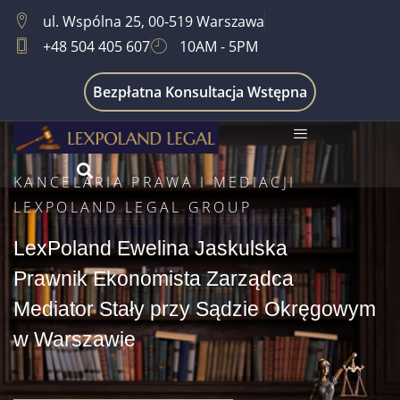
ul. Wspólna 25, 00-519 Warszawa
+48 504 405 607
10AM - 5PM
Bezpłatna Konsultacja Wstępna
KANCELARIA PRAWA I MEDIACJI
LEXPOLAND LEGAL GROUP
LexPoland Ewelina Jaskulska
Prawnik Ekonomista Zarządca
Mediator Stały przy Sądzie Okręgowym
w Warszawie