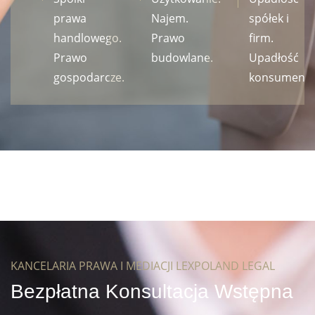
prawa
Najem.
spółek i
handlowego.
Prawo
firm.
Prawo
budowlane.
Upadłość
gospodarcze.
konsumenck
KANCELARIA PRAWA I MEDIACJI LEXPOLAND LEGAL
Bezpłatna Konsultacja Wstępna