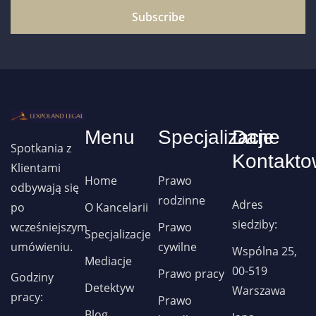
Subscribe
Menu
Specjalizacje
Dane
Spotkania z
Kontakto
Klientami
Home
Prawo
odbywają się
rodzinne
Adres
po
O Kancelarii
siedziby:
wcześniejszym
Prawo
Specjalizacje
umówieniu.
cywilne
Wspólna 25,
Mediacje
00-519
Prawo pracy
Godziny
Detektyw
Warszawa
pracy:
Prawo
Blog