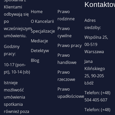
Kontakto
Klientami
Home
Prawo
odbywają się
rodzinne
Adres
po
O Kancelarii
siedziby:
wcześniejszym
Prawo
Specjalizacje
umówieniu.
cywilne
Wspólna 25,
Mediacje
00-519
Prawo pracy
Godziny
Detektyw
Warszawa
pracy:
Prawo
Blog
Jana
handlowe
10-17 (pon-
Kilińskiego
pt), 10-14 (sb)
Prawo
25, 90-205
rzeczowe
Istnieje
Łódź
Prawo
możliwość
Telefon: (+48)
upadłościowe
umówienia
504 405 607
spotkania
Telefon: (+48)
również poza