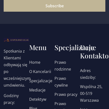
Subscribe
Menu
Specjalizacje
Dane
Spotkania z
Kontakt
Klientami
Home
Prawo
odbywają się
rodzinne
Adres
po
O Kancelarii
siedziby:
wcześniejszym
Prawo
Specjalizacje
umówieniu.
cywilne
Wspólna 25,
Mediacje
00-519
Prawo pracy
Godziny
Detektyw
Warszawa
pracy:
Prawo
Blog